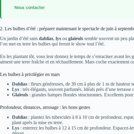
Nous contacter
2. Les bulbes d’été : préparer maintenant le spectacle de juin à septemb
Un jardin d’été sans
dahlias
,
lys
ou
glaïeuls
semble souvent un peu plat
l’on met en terre les bulbes qui feront le show tout l’été.
En les plantant tôt, vous leur donnez le temps de s’enraciner avant les 
aiment une terre fraîche et en réchauffement. Mars coche exactement ce
Les bulbes à privilégier en mars
Dahlias
: fleurs généreuses, de 30 cm à plus de 1 m de hauteur sel
Lys
: très élégants, souvent parfumés. Idéals près d’une terrasse
Glaïeuls
: grandes hampes florales structurantes. Excellents pour
Profondeur, distances, arrosage : les bons gestes
Dahlias
: plantez les tubercules à 8 à 10 cm de profondeur, espa
plant après la mise en terre.
Lys
: enterrez les bulbes à 12 à 15 cm de profondeur. Espacez-les
départ.