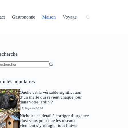
act
Gastronomie
Maison
Voyage
echerche
ucun
sultat
rticles populaires
Quelle est la véritable signification
d’un merle qui revient chaque jour
dans votre jardin ?
15 février 2026
Nichoir : ce détail à corriger d’urgence
chez vous pour que les oiseaux
viennent s’y réfugier tout l’hiver