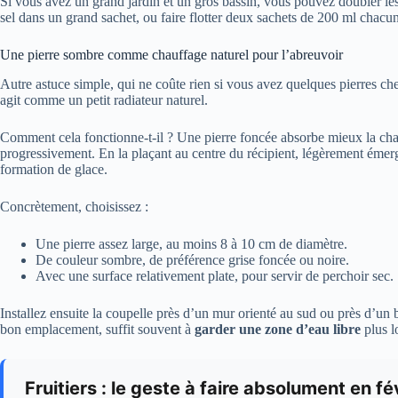
Si vous avez un grand jardin et un gros bassin, vous pouvez doubler les 
sel dans un grand sachet, ou faire flotter deux sachets de 200 ml chacun
Une pierre sombre comme chauffage naturel pour l’abreuvoir
Autre astuce simple, qui ne coûte rien si vous avez quelques pierres ch
agit comme un petit radiateur naturel.
Comment cela fonctionne-t-il ? Une pierre foncée absorbe mieux la chaleu
progressivement. En la plaçant au centre du récipient, légèrement émergé
formation de glace.
Concrètement, choisissez :
Une pierre assez large, au moins 8 à 10 cm de diamètre.
De couleur sombre, de préférence grise foncée ou noire.
Avec une surface relativement plate, pour servir de perchoir sec.
Installez ensuite la coupelle près d’un mur orienté au sud ou près d’un 
bon emplacement, suffit souvent à
garder une zone d’eau libre
plus l
Fruitiers : le geste à faire absolument en fé