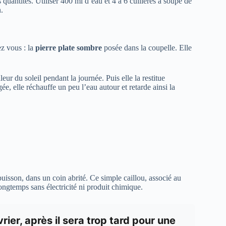
quantités. Utiliser 400 ml d’eau et 4 à 6 cuillères à soupe de
.
ez vous : la
pierre plate sombre
posée dans la coupelle. Elle
r du soleil pendant la journée. Puis elle la restitue
e, elle réchauffe un peu l’eau autour et retarde ainsi la
buisson, dans un coin abrité. Ce simple caillou, associé au
ongtemps sans électricité ni produit chimique.
vrier, après il sera trop tard pour une