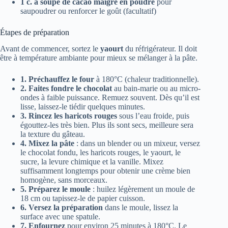
1 c. à soupe de cacao maigre en poudre
pour
saupoudrer ou renforcer le goût (facultatif)
Étapes de préparation
Avant de commencer, sortez le
yaourt
du réfrigérateur. Il doit
être à température ambiante pour mieux se mélanger à la pâte.
1. Préchauffez le four
à 180°C (chaleur traditionnelle).
2. Faites fondre le chocolat
au bain-marie ou au micro-
ondes à faible puissance. Remuez souvent. Dès qu’il est
lisse, laissez-le tiédir quelques minutes.
3. Rincez les haricots rouges
sous l’eau froide, puis
égouttez-les très bien. Plus ils sont secs, meilleure sera
la texture du gâteau.
4. Mixez la pâte
: dans un blender ou un mixeur, versez
le chocolat fondu, les haricots rouges, le yaourt, le
sucre, la levure chimique et la vanille. Mixez
suffisamment longtemps pour obtenir une crème bien
homogène, sans morceaux.
5. Préparez le moule
: huilez légèrement un moule de
18 cm ou tapissez-le de papier cuisson.
6. Versez la préparation
dans le moule, lissez la
surface avec une spatule.
7. Enfournez
pour environ 25 minutes à 180°C. Le