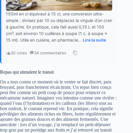
150ml en cl équivaut à 15 cl, une conversion ultra-
simple : divisez par 10 ou déplacez la virgule d’un cran
à gauche. En pratique, cela fait aussi 0,15 L et 150
cm³, soit environ 10 cuillères à soupe (1 c. à soupe ≈
15 ml). Utile en cuisine, en pharmacie...
Lire la suite
30 votes
·
34 commentaires
·
Repas qui stimulent le transit
On a tous connu ce moment où le ventre se fait discret, puis
bruyant, puis franchement récalcitrant. Un repas bien conçu
peut être comme un petit coup de pouce pour relancer ce
mécanisme naturel. Imaginez vos intestins comme une rivière :
quand l’eau (l’hydratation) et les cailloux (les fibres) sont au
bon endroit, le courant reprend vie. En pratique, cela signifie
privilégier des aliments riches en fibres, boire régulièrement et
ajouter des graisses douces et des aliments fermentés. Une
anecdote : lors d’un voyage, j’ai remplacé un petit-déjeuner
trop gras par un porridge aux fruits et j’ai retrouvé un transit