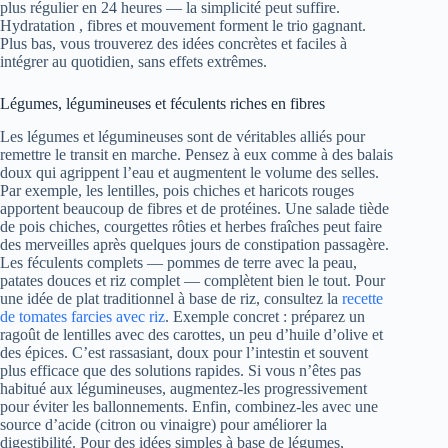
plus régulier en 24 heures — la simplicité peut suffire.
Hydratation , fibres et mouvement forment le trio gagnant.
Plus bas, vous trouverez des idées concrètes et faciles à
intégrer au quotidien, sans effets extrêmes.
Légumes, légumineuses et féculents riches en fibres
Les légumes et légumineuses sont de véritables alliés pour
remettre le transit en marche. Pensez à eux comme à des balais
doux qui agrippent l’eau et augmentent le volume des selles.
Par exemple, les lentilles, pois chiches et haricots rouges
apportent beaucoup de fibres et de protéines. Une salade tiède
de pois chiches, courgettes rôties et herbes fraîches peut faire
des merveilles après quelques jours de constipation passagère.
Les féculents complets — pommes de terre avec la peau,
patates douces et riz complet — complètent bien le tout. Pour
une idée de plat traditionnel à base de riz, consultez la
recette
de tomates farcies avec riz
. Exemple concret : préparez un
ragoût de lentilles avec des carottes, un peu d’huile d’olive et
des épices. C’est rassasiant, doux pour l’intestin et souvent
plus efficace que des solutions rapides. Si vous n’êtes pas
habitué aux légumineuses, augmentez-les progressivement
pour éviter les ballonnements. Enfin, combinez-les avec une
source d’acide (citron ou vinaigre) pour améliorer la
digestibilité. Pour des idées simples à base de légumes,