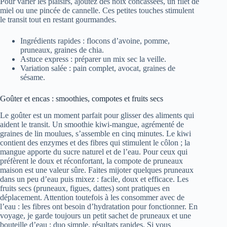
Pour varier les plaisirs, ajoutez des noix concassées, un filet de
miel ou une pincée de cannelle. Ces petites touches stimulent
le transit tout en restant gourmandes.
Ingrédients rapides : flocons d’avoine, pomme,
pruneaux, graines de chia.
Astuce express : préparer un mix sec la veille.
Variation salée : pain complet, avocat, graines de
sésame.
Goûter et encas : smoothies, compotes et fruits secs
Le goûter est un moment parfait pour glisser des aliments qui
aident le transit. Un smoothie kiwi-mangue, agrémenté de
graines de lin moulues, s’assemble en cinq minutes. Le kiwi
contient des enzymes et des fibres qui stimulent le côlon ; la
mangue apporte du sucre naturel et de l’eau. Pour ceux qui
préfèrent le doux et réconfortant, la compote de pruneaux
maison est une valeur sûre. Faites mijoter quelques pruneaux
dans un peu d’eau puis mixez : facile, doux et efficace. Les
fruits secs (pruneaux, figues, dattes) sont pratiques en
déplacement. Attention toutefois à les consommer avec de
l’eau : les fibres ont besoin d’hydratation pour fonctionner. En
voyage, je garde toujours un petit sachet de pruneaux et une
bouteille d’eau : duo simple, résultats rapides. Si vous