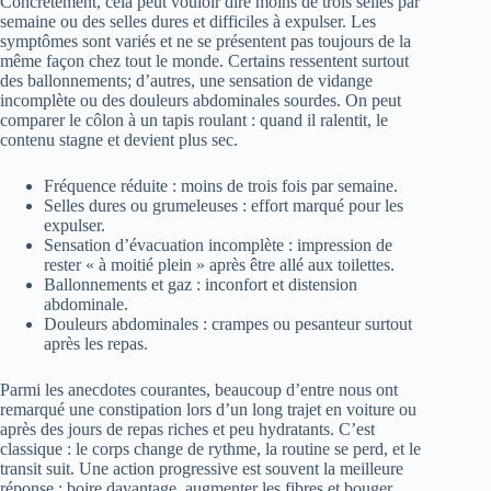
Concrètement, cela peut vouloir dire moins de trois selles par
semaine ou des selles dures et difficiles à expulser. Les
symptômes sont variés et ne se présentent pas toujours de la
même façon chez tout le monde. Certains ressentent surtout
des ballonnements; d’autres, une sensation de vidange
incomplète ou des douleurs abdominales sourdes. On peut
comparer le côlon à un tapis roulant : quand il ralentit, le
contenu stagne et devient plus sec.
Fréquence réduite : moins de trois fois par semaine.
Selles dures ou grumeleuses : effort marqué pour les
expulser.
Sensation d’évacuation incomplète : impression de
rester « à moitié plein » après être allé aux toilettes.
Ballonnements et gaz : inconfort et distension
abdominale.
Douleurs abdominales : crampes ou pesanteur surtout
après les repas.
Parmi les anecdotes courantes, beaucoup d’entre nous ont
remarqué une constipation lors d’un long trajet en voiture ou
après des jours de repas riches et peu hydratants. C’est
classique : le corps change de rythme, la routine se perd, et le
transit suit. Une action progressive est souvent la meilleure
réponse : boire davantage, augmenter les fibres et bouger