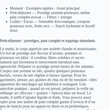
Moment · Exemples rapides · Atout principal
Petit-déjeuner — Porridge pomme-pruneaux, tartine
pain complet-avocat — Fibres + énergie
Goûter / Encas — Smoothie kiwi-mangue, compote
pruneaux-noix, fruits secs — Snack hydratant et laxatif
doux
Petit-déjeuner : porridges, pain complet et toppings stimulants
Le matin, le corps apprécie une assiette chaude et nourrissante.
Un bol de porridge aux flocons d’avoine, pommes et
pruneaux est idéal : il combine fibres solubles et sucres
naturels qui favorisent le mouvement intestinal sans
agressivité. Préparer ce porridge prend moins de dix minutes.
Coupez une pomme en dés, ajoutez quelques pruneaux
hachés, versez du lait végétal et laissez épaissir. Pour les
garnitures, pensez aux graines de chia ou de lin moulues : elles
apportent des mucilages qui lubrifient et soulagent. Une
anecdote pratique : quand on est pressé, préparez la veille un
mélange sec (flocons + graines + épices) dans un bocal. Le
matin, il suffit d’ajouter liquide et fruits. Vous pouvez aussi
opter pour une tartine de pain complet garnie d’avocat et d’un
peu de kimchi pour un apport en fibres et en probiotiques.