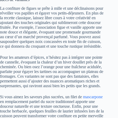
La confiture de figues se prête à mille et une déclinaisons pour
réveiller vos papilles et égayer vos petits-déjeuners. En plus de
la recette classique, laissez libre cours à votre créativité en
ajoutant des touches originales qui sublimeront cette douceur
fruitée. Par exemple, l’association figue et vanille apporte une
note douce et élégante, évoquant une promenade gourmande
au cœur d’un marché provençal parfumé. Vous pouvez aussi
saupoudrer quelques noix concassées en toute fin de cuisson,
ce qui donnera du croquant et une touche rustique irrésistible.
Pour les amateurs d’épices, n’hésitez pas à intégrer une pointe
de cannelle, évoquant la chaleur d’un hiver douillet près de la
cheminée. Ou bien osez l’orange pour une fraîcheur acidulée,
parfaite pour égayer les tartines ou accompagner un plateau de
fromages. Ces variantes ne sont pas que des fantaisies, elles
permettent aussi d’ajouter des nuances aromatiques riches et
surprenantes, qui raviront aussi bien les petits que les grands.
Si vous aimez les saveurs plus sucrées, un filet de
mascarpone
en remplacement partiel du sucre traditionnel apporte une
douceur naturelle et une texture onctueuse. Enfin, pour une
touche herbacée, quelques feuilles de laurier infusées lors de la
cuisson peuvent transformer votre confiture en petite merveille