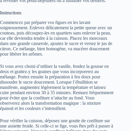
à réveiller vos petits-déjeuners ou à sublimer vos desserts.
Instructions
Commencez par préparer vos figues en les lavant
soigneusement. Enlevez délicatement la petite queue avec un
couteau, puis découpez-les en quartiers sans enlever la peau,
car elle deviendra tendre à la cuisson. Placez les morceaux
dans une grande casserole, ajoutez le sucre et versez le jus de
citron. Ce mélange, bien homogène, va macérer doucement
pour libérer les arômes.
Si vous avez choisi d’utiliser la vanille, fendez la gousse en
deux et grattez-y les graines que vous incorporerez au
mélange. Portez ensuite la préparation à feu doux pour
dissoudre le sucre doucement. Lorsque l’ébullition se
manifeste, augmentez légèrement la température et laissez
cuire pendant environ 30 à 35 minutes. Remuez fréquemment
pour éviter que la confiture n’attache au fond. Vous
observerez alors la transformation magique : la mixture
épaissit et les couleurs s’intensifient.
Pour vérifier la cuisson, déposez une goutte de confiture sur
une assiette froide. Si celle-ci se fige, vous êtes prêt à passer à