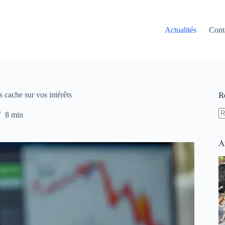
Actualités
Cont
 cache sur vos intérêts
R
8 min
A
ré
A