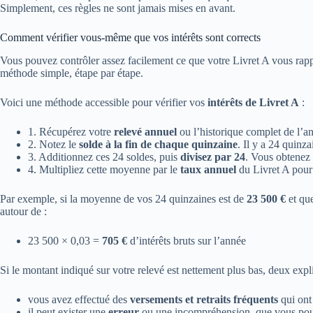
Simplement, ces règles ne sont jamais mises en avant.
Comment vérifier vous‑même que vos intérêts sont corrects
Vous pouvez contrôler assez facilement ce que votre Livret A vous rappor
méthode simple, étape par étape.
Voici une méthode accessible pour vérifier vos
intérêts de Livret A
:
1. Récupérez votre
relevé annuel
ou l’historique complet de l’a
2. Notez le
solde à la fin de chaque quinzaine
. Il y a 24 quinz
3. Additionnez ces 24 soldes, puis
divisez par 24
. Vous obtenez 
4. Multipliez cette moyenne par le
taux annuel
du Livret A pour
Par exemple, si la moyenne de vos 24 quinzaines est de
23 500 €
et que
autour de :
23 500 × 0,03 =
705 €
d’intérêts bruts sur l’année
Si le montant indiqué sur votre relevé est nettement plus bas, deux expli
vous avez effectué des
versements et retraits fréquents
qui ont
il peut exister une
erreur
ou une incompréhension, que vous pouvez