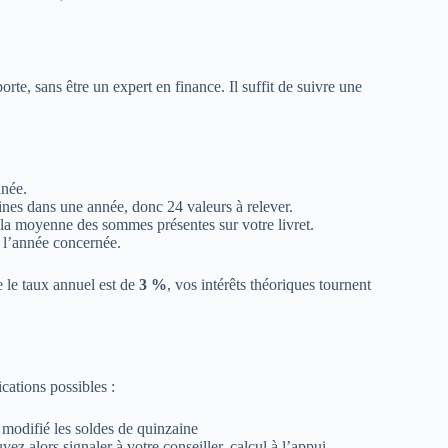
te, sans être un expert en finance. Il suffit de suivre une
nnée.
aines dans une année, donc 24 valeurs à relever.
la moyenne des sommes présentes sur votre livret.
 l’année concernée.
 le taux annuel est de
3 %
, vos intérêts théoriques tournent
cations possibles :
 modifié les soldes de quinzaine
 alors signaler à votre conseiller, calcul à l’appui