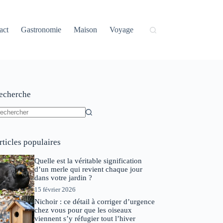
act
Gastronomie
Maison
Voyage
echerche
ucun
sultat
rticles populaires
Quelle est la véritable signification
d’un merle qui revient chaque jour
dans votre jardin ?
15 février 2026
Nichoir : ce détail à corriger d’urgence
chez vous pour que les oiseaux
viennent s’y réfugier tout l’hiver