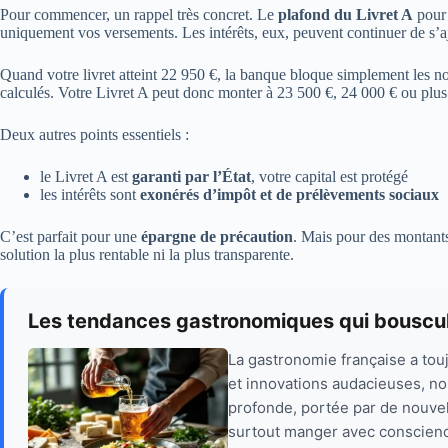
Pour commencer, un rappel très concret. Le
plafond du Livret A
pour 
uniquement vos versements. Les intérêts, eux, peuvent continuer de s’ajo
Quand votre livret atteint 22 950 €, la banque bloque simplement les no
calculés. Votre Livret A peut donc monter à 23 500 €, 24 000 € ou plus 
Deux autres points essentiels :
le Livret A est
garanti par l’État
, votre capital est protégé
les intérêts sont
exonérés d’impôt et de prélèvements sociaux
C’est parfait pour une
épargne de précaution
. Mais pour des montants 
solution la plus rentable ni la plus transparente.
Les tendances gastronomiques qui bouscul
La gastronomie française a touj
et innovations audacieuses, no
profonde, portée par de nouvel
surtout manger avec conscience