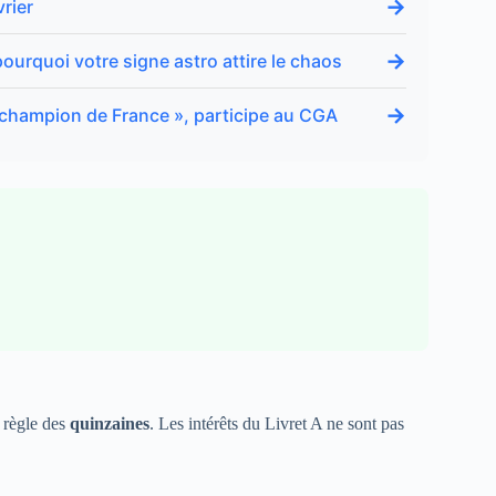
→
rier
→
ourquoi votre signe astro attire le chaos
→
« champion de France », participe au CGA
 règle des
quinzaines
. Les intérêts du Livret A ne sont pas