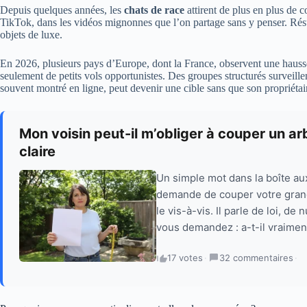
Depuis quelques années, les
chats de race
attirent de plus en plus de c
TikTok, dans les vidéos mignonnes que l’on partage sans y penser. Résu
objets de luxe.
En 2026, plusieurs pays d’Europe, dont la France, observent une hauss
seulement de petits vols opportunistes. Des groupes structurés surveille
souvent montré en ligne, peut devenir une cible sans que son propriétai
Mon voisin peut-il m’obliger à couper un arb
claire
Un simple mot dans la boîte aux
demande de couper votre grand a
le vis-à-vis. Il parle de loi, d
vous demandez : a-t-il vraiment
17 votes
·
32 commentaires
·