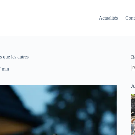
Actualités
Cont
s que les autres
R
7 min
A
ré
A