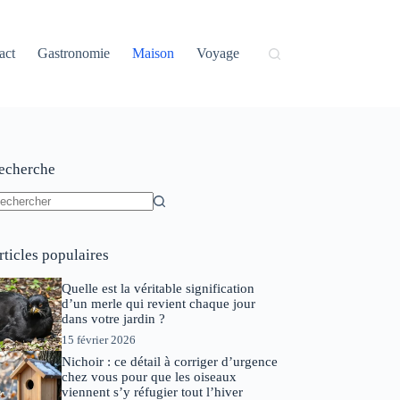
act
Gastronomie
Maison
Voyage
echerche
ucun
sultat
rticles populaires
Quelle est la véritable signification
d’un merle qui revient chaque jour
dans votre jardin ?
15 février 2026
Nichoir : ce détail à corriger d’urgence
chez vous pour que les oiseaux
viennent s’y réfugier tout l’hiver