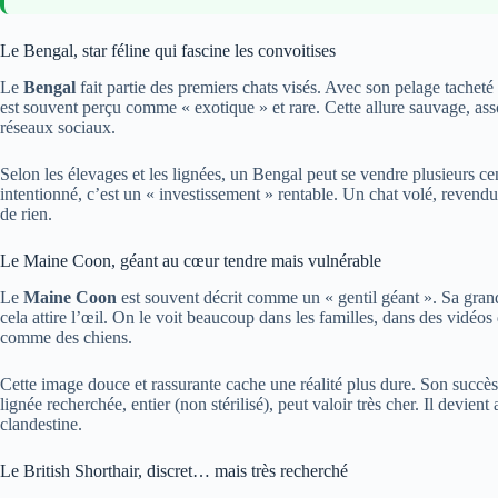
Le Bengal, star féline qui fascine les convoitises
Le
Bengal
fait partie des premiers chats visés. Avec son pelage tacheté q
est souvent perçu comme « exotique » et rare. Cette allure sauvage, assoc
réseaux sociaux.
Selon les élevages et les lignées, un Bengal peut se vendre plusieurs ce
intentionné, c’est un « investissement » rentable. Un chat volé, revendu
de rien.
Le Maine Coon, géant au cœur tendre mais vulnérable
Le
Maine Coon
est souvent décrit comme un « gentil géant ». Sa grande
cela attire l’œil. On le voit beaucoup dans les familles, dans des vidéo
comme des chiens.
Cette image douce et rassurante cache une réalité plus dure. Son succ
lignée recherchée, entier (non stérilisé), peut valoir très cher. Il devien
clandestine.
Le British Shorthair, discret… mais très recherché