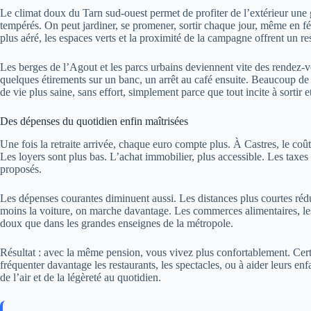
Le climat doux du Tarn sud-ouest permet de profiter de l’extérieur une g
tempérés. On peut jardiner, se promener, sortir chaque jour, même en fév
plus aéré, les espaces verts et la proximité de la campagne offrent un r
Les berges de l’Agout et les parcs urbains deviennent vite des rendez-
quelques étirements sur un banc, un arrêt au café ensuite. Beaucoup de
de vie plus saine, sans effort, simplement parce que tout incite à sortir e
Des dépenses du quotidien enfin maîtrisées
Une fois la retraite arrivée, chaque euro compte plus. À Castres, le coû
Les loyers sont plus bas. L’achat immobilier, plus accessible. Les taxe
proposés.
Les dépenses courantes diminuent aussi. Les distances plus courtes réd
moins la voiture, on marche davantage. Les commerces alimentaires, le
doux que dans les grandes enseignes de la métropole.
Résultat : avec la même pension, vous vivez plus confortablement. Cert
fréquenter davantage les restaurants, les spectacles, ou à aider leurs enfa
de l’air et de la légèreté au quotidien.