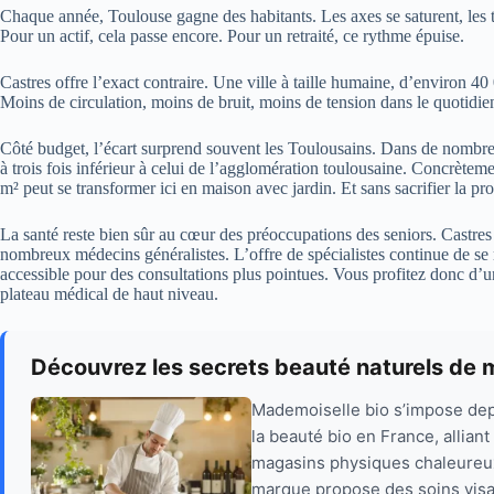
Chaque année, Toulouse gagne des habitants. Les axes se saturent, les t
Pour un actif, cela passe encore. Pour un retraité, ce rythme épuise.
Castres offre l’exact contraire. Une ville à taille humaine, d’environ 40
Moins de circulation, moins de bruit, moins de tension dans le quotid
Côté budget, l’écart surprend souvent les Toulousains. Dans de nombreux
à trois fois inférieur à celui de l’agglomération toulousaine. Concrète
m² peut se transformer ici en maison avec jardin. Et sans sacrifier la p
La santé reste bien sûr au cœur des préoccupations des seniors. Castres 
nombreux médecins généralistes. L’offre de spécialistes continue de se r
accessible pour des consultations plus pointues. Vous profitez donc d’
plateau médical de haut niveau.
Découvrez les secrets beauté naturels de 
Mademoiselle bio s’impose de
la beauté bio en France, alliant
magasins physiques chaleureu
marque propose des soins visag