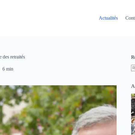
Actualités
Cont
 des retraités
R
6 min
A
ré
A