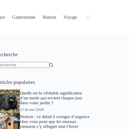
act
Gastronomie
Maison
Voyage
echerche
ucun
sultat
rticles populaires
Quelle est la véritable signification
d’un merle qui revient chaque jour
dans votre jardin ?
15 février 2026
Nichoir : ce détail à corriger d’urgence
chez vous pour que les oiseaux
viennent s’y réfugier tout l’hiver