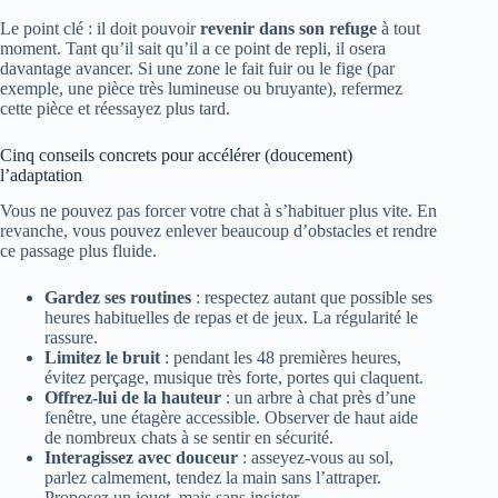
Le point clé : il doit pouvoir
revenir dans son refuge
à tout
moment. Tant qu’il sait qu’il a ce point de repli, il osera
davantage avancer. Si une zone le fait fuir ou le fige (par
exemple, une pièce très lumineuse ou bruyante), refermez
cette pièce et réessayez plus tard.
Cinq conseils concrets pour accélérer (doucement)
l’adaptation
Vous ne pouvez pas forcer votre chat à s’habituer plus vite. En
revanche, vous pouvez enlever beaucoup d’obstacles et rendre
ce passage plus fluide.
Gardez ses routines
: respectez autant que possible ses
heures habituelles de repas et de jeux. La régularité le
rassure.
Limitez le bruit
: pendant les 48 premières heures,
évitez perçage, musique très forte, portes qui claquent.
Offrez-lui de la hauteur
: un arbre à chat près d’une
fenêtre, une étagère accessible. Observer de haut aide
de nombreux chats à se sentir en sécurité.
Interagissez avec douceur
: asseyez-vous au sol,
parlez calmement, tendez la main sans l’attraper.
Proposez un jouet, mais sans insister.