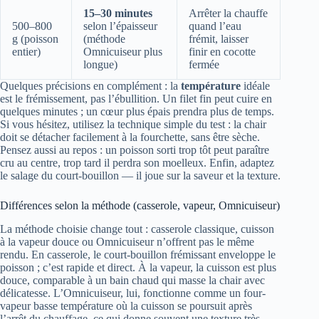
15–30 minutes
Arrêter la chauffe
500–800
selon l’épaisseur
quand l’eau
g (poisson
(méthode
frémit, laisser
entier)
Omnicuiseur plus
finir en cocotte
longue)
fermée
Quelques précisions en complément : la
température
idéale
est le frémissement, pas l’ébullition. Un filet fin peut cuire en
quelques minutes ; un cœur plus épais prendra plus de temps.
Si vous hésitez, utilisez la technique simple du test : la chair
doit se détacher facilement à la fourchette, sans être sèche.
Pensez aussi au repos : un poisson sorti trop tôt peut paraître
cru au centre, trop tard il perdra son moelleux. Enfin, adaptez
le salage du court-bouillon — il joue sur la saveur et la texture.
Différences selon la méthode (casserole, vapeur, Omnicuiseur)
La méthode choisie change tout : casserole classique, cuisson
à la vapeur douce ou Omnicuiseur n’offrent pas le même
rendu. En casserole, le court-bouillon frémissant enveloppe le
poisson ; c’est rapide et direct. À la vapeur, la cuisson est plus
douce, comparable à un bain chaud qui masse la chair avec
délicatesse. L’Omnicuiseur, lui, fonctionne comme un four-
vapeur basse température où la cuisson se poursuit après
l’arrêt du chauffage, ce qui donne souvent une texture très