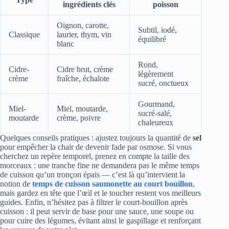
ingrédients clés
poisson
Oignon, carotte,
Subtil, iodé,
Classique
laurier, thym, vin
équilibré
blanc
Rond,
Cidre-
Cidre brut, crème
légèrement
crème
fraîche, échalote
sucré, onctueux
Gourmand,
Miel-
Miel, moutarde,
sucré-salé,
moutarde
crème, poivre
chaleureux
Quelques conseils pratiques : ajustez toujours la quantité de
sel
pour empêcher la chair de devenir fade par osmose. Si vous
cherchez un repère temporel, prenez en compte la taille des
morceaux : une tranche fine ne demandera pas le même temps
de cuisson qu’un tronçon épais — c’est là qu’intervient la
notion de
temps de cuisson saumonette au court bouillon
,
mais gardez en tête que l’œil et le toucher restent vos meilleurs
guides. Enfin, n’hésitez pas à filtrer le court-bouillon après
cuisson : il peut servir de base pour une sauce, une soupe ou
pour cuire des légumes, évitant ainsi le gaspillage et renforçant