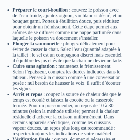
Préparer le court-bouillon
: couvrez le poisson avec
de l’eau froide, ajoutez oignon, vin blanc si désiré, et un
bouquet garni. Portez à ébullition douce, puis réduisez
pour obtenir un frémissement. Cette étape permet aux
arômes de se diffuser comme une nappe parfumée dans
laquelle le poisson va doucement s’installer.
Plonger la saumonette
: plongez délicatement pour
éviter de casser la chair. Salez l’eau (quantité adaptée à
la taille) ; le sel est un compagnon discret mais essentiel,
il équilibre les jus et évite que la chair ne devienne fade.
Cuire sans agitation
: maintenez le frémissement.
Selon l’épaisseur, comptez les durées indiquées dans le
tableau. Pensez à la cuisson comme à une conversation
posée : nul besoin de hausser la voix, il suffit d’écouter
les signes.
Arrêt et repos
: coupez la source de chaleur dès que le
temps est écoulé et laissez la cocotte ou la casserole
fermée. Pour un poisson entier, un repos de 10 à 30
minutes (selon la méthode utilisée) permet à la chaleur
résiduelle d’achever la cuisson uniformément. Dans
certains appareils spécifiques, comme les cuissons
vapeur douces, un repos plus long est recommandé ;
respectez toujours les indications de votre matériel.
Vérification finale
: ouvrez, écumez si nécessaire et