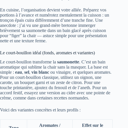
En cuisine, l’organisation devient votre alliée. Préparez vos
portions à l’avance et numérotez mentalement la cuisson : un
tronçon épais cuira différemment d’une tranche fine. Une
anecdote : j’ai vu une grand-mère bretonne immerger
brièvement sa saumonette dans un bain glacé après cuisson
pour “figer” la chair — astuce simple pour une présentation
nette et une texture ferme.
Le court-bouillon idéal (fonds, aromates et variantes)
Le court-bouillon transforme la
saumonette
. C’est un bain
aromatique qui sublime la chair sans la masquer. La base est
simple :
eau
,
sel
,
vin blanc
ou vinaigre, et quelques aromates.
Pour un court-bouillon classique, utilisez un oignon, une
carotte, un bouquet garni et un zeste de citron. Pour une
touche printanière, ajoutez du fenouil et de l’aneth. Pour un
accord festif, essayez une version au cidre avec une pointe de
crème, comme dans certaines recettes normandes.
Voici des variantes concrètes et leurs profils :
Aromates /
Effet sur le
Type