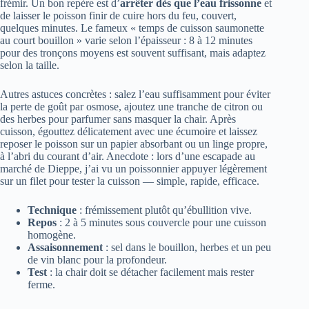
frémir. Un bon repère est d’
arrêter dès que l’eau frissonne
et
de laisser le poisson finir de cuire hors du feu, couvert,
quelques minutes. Le fameux « temps de cuisson saumonette
au court bouillon » varie selon l’épaisseur : 8 à 12 minutes
pour des tronçons moyens est souvent suffisant, mais adaptez
selon la taille.
Autres astuces concrètes : salez l’eau suffisamment pour éviter
la perte de goût par osmose, ajoutez une tranche de citron ou
des herbes pour parfumer sans masquer la chair. Après
cuisson, égouttez délicatement avec une écumoire et laissez
reposer le poisson sur un papier absorbant ou un linge propre,
à l’abri du courant d’air. Anecdote : lors d’une escapade au
marché de Dieppe, j’ai vu un poissonnier appuyer légèrement
sur un filet pour tester la cuisson — simple, rapide, efficace.
Technique
: frémissement plutôt qu’ébullition vive.
Repos
: 2 à 5 minutes sous couvercle pour une cuisson
homogène.
Assaisonnement
: sel dans le bouillon, herbes et un peu
de vin blanc pour la profondeur.
Test
: la chair doit se détacher facilement mais rester
ferme.