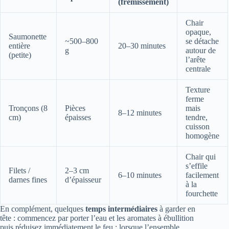
(frémissement)
Chair
opaque,
Saumonette
~500–800
se détache
entière
20–30 minutes
g
autour de
(petite)
l’arête
centrale
Texture
ferme
Tronçons (8
Pièces
mais
8–12 minutes
cm)
épaisses
tendre,
cuisson
homogène
Chair qui
s’effile
Filets /
2–3 cm
6–10 minutes
facilement
darnes fines
d’épaisseur
à la
fourchette
En complément, quelques
temps intermédiaires
à garder en
tête : commencez par porter l’eau et les aromates à ébullition
puis réduisez immédiatement le feu ; lorsque l’ensemble