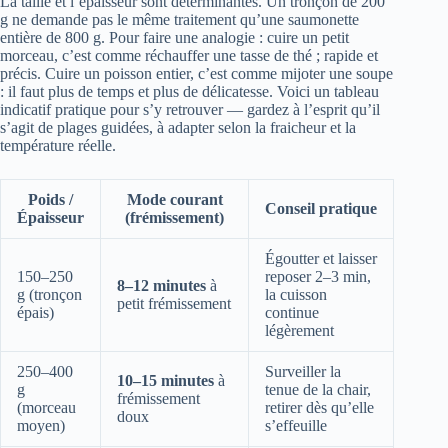
La taille et l’épaisseur sont déterminantes. Un tronçon de 200
g ne demande pas le même traitement qu’une saumonette
entière de 800 g. Pour faire une analogie : cuire un petit
morceau, c’est comme réchauffer une tasse de thé ; rapide et
précis. Cuire un poisson entier, c’est comme mijoter une soupe
: il faut plus de temps et plus de délicatesse. Voici un tableau
indicatif pratique pour s’y retrouver — gardez à l’esprit qu’il
s’agit de plages guidées, à adapter selon la fraicheur et la
température réelle.
Poids /
Mode courant
Conseil pratique
Épaisseur
(frémissement)
Égoutter et laisser
150–250
reposer 2–3 min,
8–12 minutes
à
g (tronçon
la cuisson
petit frémissement
épais)
continue
légèrement
250–400
Surveiller la
10–15 minutes
à
g
tenue de la chair,
frémissement
(morceau
retirer dès qu’elle
doux
moyen)
s’effeuille