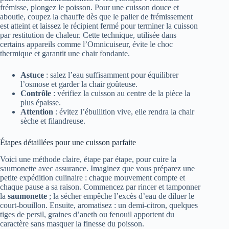
frémisse, plongez le poisson. Pour une cuisson douce et
aboutie, coupez la chauffe dès que le palier de frémissement
est atteint et laissez le récipient fermé pour terminer la cuisson
par restitution de chaleur. Cette technique, utilisée dans
certains appareils comme l’Omnicuiseur, évite le choc
thermique et garantit une chair fondante.
Astuce
: salez l’eau suffisamment pour équilibrer
l’osmose et garder la chair goûteuse.
Contrôle
: vérifiez la cuisson au centre de la pièce la
plus épaisse.
Attention
: évitez l’ébullition vive, elle rendra la chair
sèche et filandreuse.
Étapes détaillées pour une cuisson parfaite
Voici une méthode claire, étape par étape, pour cuire la
saumonette avec assurance. Imaginez que vous préparez une
petite expédition culinaire : chaque mouvement compte et
chaque pause a sa raison. Commencez par rincer et tamponner
la
saumonette
; la sécher empêche l’excès d’eau de diluer le
court-bouillon. Ensuite, aromatisez : un demi-citron, quelques
tiges de persil, graines d’aneth ou fenouil apportent du
caractère sans masquer la finesse du poisson.