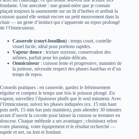
fondante. Une anecdote : une grand-mère que je connais
plaçait toujours la saumonette sur un lit d’herbes et arrêtait la
cuisson quand elle sentait encore un petit mouvement dans la
chair — un geste d’instinct qui s’apparente au repos prolongé
de l’Omnicuiseur.
Casserole (court-bouillon)
: temps court, contrôle
visuel facile, idéal pour portions rapides.
Vapeur douce
: texture soyeuse, conservation des
arômes, parfait pour les palais délicats.
Omnicuiseur
: cuisson lente et progressive, maintien de
la jus­tesse, nécessite respect des phases haut/bas et d’un
temps de repos.
Conseils pratiques : en casserole, gardez le frémissement
régulier et comptez le temps une fois le poisson plongé. En
vapeur, surveillez l’épaisseur plutôt que le seul minuteur. Avec
l’Omnicuiseur, suivez les phases indiquées (ex. 15 min haut
puis arrêt, 15 min bas puis maintien), puis attendez 30 minutes
avant d’ouvrir la cocotte pour laisser la cuisson se terminer en
douceur. Chaque méthode a ses avantages ; choisissez selon
votre planning, votre équipement et le résultat recherché —
rapide et net, ou lent et fondant.