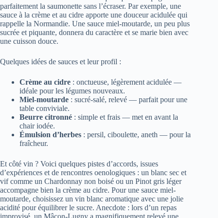
parfaitement la saumonette sans l’écraser. Par exemple, une
sauce à la crème et au cidre apporte une douceur acidulée qui
rappelle la Normandie. Une sauce miel-moutarde, un peu plus
sucrée et piquante, donnera du caractère et se marie bien avec
une cuisson douce.
Quelques idées de sauces et leur profil :
Crème au cidre
: onctueuse, légèrement acidulée —
idéale pour les légumes nouveaux.
Miel-moutarde
: sucré-salé, relevé — parfait pour une
table conviviale.
Beurre citronné
: simple et frais — met en avant la
chair iodée.
Émulsion d’herbes
: persil, ciboulette, aneth — pour la
fraîcheur.
Et côté vin ? Voici quelques pistes d’accords, issues
d’expériences et de rencontres oenologiques : un blanc sec et
vif comme un Chardonnay non boisé ou un Pinot gris léger
accompagne bien la crème au cidre. Pour une sauce miel-
moutarde, choisissez un vin blanc aromatique avec une jolie
acidité pour équilibrer le sucre. Anecdote : lors d’un repas
improvisé, un Mâcon-Lugny a magnifiquement relevé une