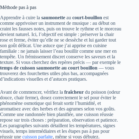
Méthode pas à pas
Apprendre à cuire la
saumonette
au
court-bouillon
est
comme apprivoiser un instrument de musique : au début on
craint les fausses notes, puis on trouve le rythme et le morceau
devient naturel. Ici, l’objectif est simple : préserver la chair
rose et ferme, éviter qu’elle ne se dessèche et lui garder tout
son goût délicat. Une astuce que j’ai apprise en cuisine
familiale : ne jamais laisser l’eau bouillir comme une mer en
tempête. Un frémissement discret conserve les saveurs et la
texture. Si vous cherchez des repères précis — par exemple le
temps de cuisson saumonette au court bouillon
— vous
trouverez des fourchettes utiles plus bas, accompagnées
d’indications visuelles et d’astuces pratiques.
Avant de commencer, vérifiez la
fraîcheur
du poisson (odeur
douce, chair ferme), dosez correctement le sel pour éviter le
phénomène osmotique qui ferait sortir l’humidité, et
aromatisez avec des herbes et des agrumes selon vos goûts.
Comme une randonnée bien planifiée, une cuisson réussie
repose sur trois choses : préparation, observation et patience.
Les paragraphes suivants détaillent les températures, signes
visuels, temps intermédiaires et les étapes pas à pas pour
réussir une
cuisson parfaite
, même si vous débutez.