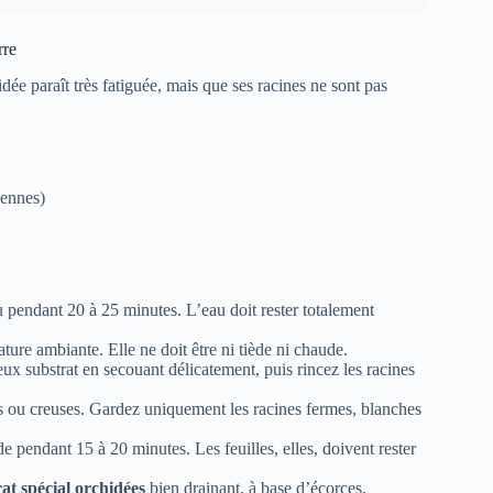
rre
idée paraît très fatiguée, mais que ses racines ne sont pas
yennes)
u pendant 20 à 25 minutes. L’eau doit rester totalement
ature ambiante. Elle ne doit être ni tiède ni chaude.
ux substrat en secouant délicatement, puis rincez les racines
es ou creuses. Gardez uniquement les racines fermes, blanches
e pendant 15 à 20 minutes. Les feuilles, elles, doivent rester
at spécial orchidées
bien drainant, à base d’écorces.