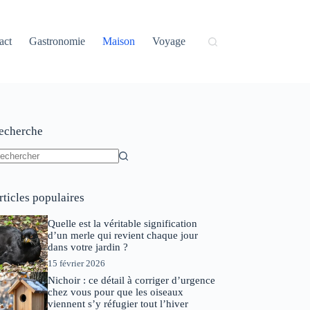
act
Gastronomie
Maison
Voyage
echerche
ucun
sultat
rticles populaires
Quelle est la véritable signification
d’un merle qui revient chaque jour
dans votre jardin ?
15 février 2026
Nichoir : ce détail à corriger d’urgence
chez vous pour que les oiseaux
viennent s’y réfugier tout l’hiver