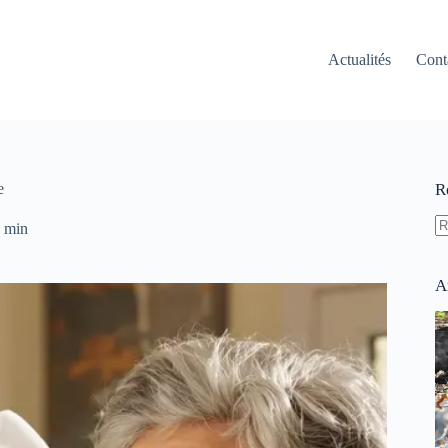
Actualités
Cont
e
R
 min
A
ré
A