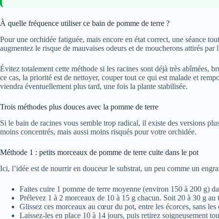
À quelle fréquence utiliser ce bain de pomme de terre ?
Pour une orchidée fatiguée, mais encore en état correct, une séance tou
augmentez le risque de mauvaises odeurs et de moucherons attirés par l
Évitez totalement cette méthode si les racines sont déjà très abîmées, 
ce cas, la priorité est de nettoyer, couper tout ce qui est malade et rem
viendra éventuellement plus tard, une fois la plante stabilisée.
Trois méthodes plus douces avec la pomme de terre
Si le bain de racines vous semble trop radical, il existe des versions pl
moins concentrés, mais aussi moins risqués pour votre orchidée.
Méthode 1 : petits morceaux de pomme de terre cuite dans le pot
Ici, l’idée est de nourrir en douceur le substrat, un peu comme un engrai
Faites cuire 1 pomme de terre moyenne (environ 150 à 200 g) dans
Prélevez 1 à 2 morceaux de 10 à 15 g chacun. Soit 20 à 30 g au 
Glissez ces morceaux au cœur du pot, entre les écorces, sans les 
Laissez-les en place 10 à 14 jours, puis retirez soigneusement tous