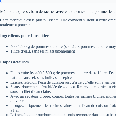
Méthode express : bain de racines avec eau de cuisson de pomme de te
Cette technique est la plus puissante. Elle convient surtout si votre orch
totalement pourries.
Ingrédients pour 1 orchidée
400 à 500 g de pommes de terre (soit 2 à 3 pommes de terre mo
1 litre d’eau, sans sel ni assaisonnement
Étapes détaillées
Faites cuire les 400 à 500 g de pommes de terre dans 1 litre d’ea
nature, sans sel, sans huile, sans épices.
Laissez refroidir l’eau de cuisson jusqu’à ce qu’elle soit à tempér
Sortez doucement l’orchidée de son pot. Retirez une partie du vie
sous un filet d’eau claire.
Avec un sécateur propre, coupez toutes les racines brunes, moll
ou vertes.
Plongez uniquement les racines saines dans l’eau de cuisson froid
à l’air.
Laissez égoutter quelques minutes, puis rempotez dans un
substr