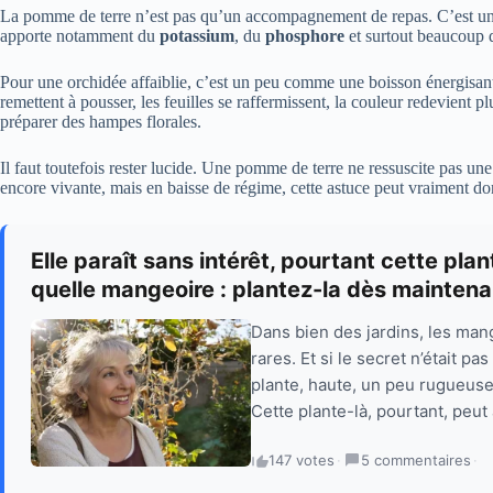
La pomme de terre n’est pas qu’un accompagnement de repas. C’est un pe
apporte notamment du
potassium
, du
phosphore
et surtout beaucoup 
Pour une orchidée affaiblie, c’est un peu comme une boisson énergisant
remettent à pousser, les feuilles se raffermissent, la couleur redevient 
préparer des hampes florales.
Il faut toutefois rester lucide. Une pomme de terre ne ressuscite pas u
encore vivante, mais en baisse de régime, cette astuce peut vraiment do
Elle paraît sans intérêt, pourtant cette pla
quelle mangeoire : plantez-la dès maintena
Dans bien des jardins, les man
rares. Et si le secret n’était 
plante, haute, un peu rugueuse,
Cette plante-là, pourtant, peut a
147 votes
·
5 commentaires
·