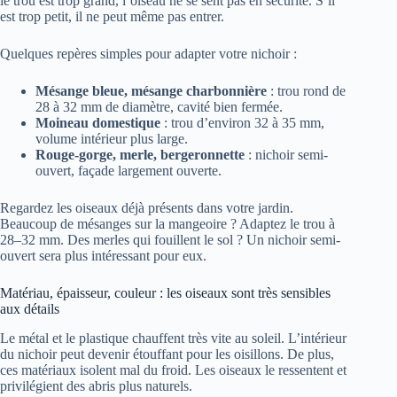
le trou est trop grand, l’oiseau ne se sent pas en sécurité. S’il
est trop petit, il ne peut même pas entrer.
Quelques repères simples pour adapter votre nichoir :
Mésange bleue, mésange charbonnière
: trou rond de
28 à 32 mm de diamètre, cavité bien fermée.
Moineau domestique
: trou d’environ 32 à 35 mm,
volume intérieur plus large.
Rouge-gorge, merle, bergeronnette
: nichoir semi-
ouvert, façade largement ouverte.
Regardez les oiseaux déjà présents dans votre jardin.
Beaucoup de mésanges sur la mangeoire ? Adaptez le trou à
28–32 mm. Des merles qui fouillent le sol ? Un nichoir semi-
ouvert sera plus intéressant pour eux.
Matériau, épaisseur, couleur : les oiseaux sont très sensibles
aux détails
Le métal et le plastique chauffent très vite au soleil. L’intérieur
du nichoir peut devenir étouffant pour les oisillons. De plus,
ces matériaux isolent mal du froid. Les oiseaux le ressentent et
privilégient des abris plus naturels.