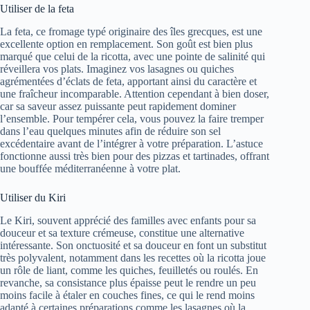
Utiliser de la feta
La feta, ce fromage typé originaire des îles grecques, est une
excellente option en remplacement. Son goût est bien plus
marqué que celui de la ricotta, avec une pointe de salinité qui
réveillera vos plats. Imaginez vos lasagnes ou quiches
agrémentées d’éclats de feta, apportant ainsi du caractère et
une fraîcheur incomparable. Attention cependant à bien doser,
car sa saveur assez puissante peut rapidement dominer
l’ensemble. Pour tempérer cela, vous pouvez la faire tremper
dans l’eau quelques minutes afin de réduire son sel
excédentaire avant de l’intégrer à votre préparation. L’astuce
fonctionne aussi très bien pour des pizzas et tartinades, offrant
une bouffée méditerranéenne à votre plat.
Utiliser du Kiri
Le Kiri, souvent apprécié des familles avec enfants pour sa
douceur et sa texture crémeuse, constitue une alternative
intéressante. Son onctuosité et sa douceur en font un substitut
très polyvalent, notamment dans les recettes où la ricotta joue
un rôle de liant, comme les quiches, feuilletés ou roulés. En
revanche, sa consistance plus épaisse peut le rendre un peu
moins facile à étaler en couches fines, ce qui le rend moins
adapté à certaines préparations comme les lasagnes où la