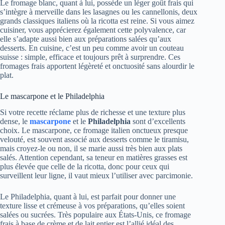
Le fromage blanc, quant à lui, possède un léger goût frais qui
s’intègre à merveille dans les lasagnes ou les cannellonis, deux
grands classiques italiens où la ricotta est reine. Si vous aimez
cuisiner, vous apprécierez également cette polyvalence, car
elle s’adapte aussi bien aux préparations salées qu’aux
desserts. En cuisine, c’est un peu comme avoir un couteau
suisse : simple, efficace et toujours prêt à surprendre. Ces
fromages frais apportent légèreté et onctuosité sans alourdir le
plat.
Le mascarpone et le Philadelphia
Si votre recette réclame plus de richesse et une texture plus
dense, le
mascarpone
et le
Philadelphia
sont d’excellents
choix. Le mascarpone, ce fromage italien onctueux presque
velouté, est souvent associé aux desserts comme le tiramisu,
mais croyez-le ou non, il se marie aussi très bien aux plats
salés. Attention cependant, sa teneur en matières grasses est
plus élevée que celle de la ricotta, donc pour ceux qui
surveillent leur ligne, il vaut mieux l’utiliser avec parcimonie.
Le Philadelphia, quant à lui, est parfait pour donner une
texture lisse et crémeuse à vos préparations, qu’elles soient
salées ou sucrées. Très populaire aux États-Unis, ce fromage
frais à base de crème et de lait entier est l’allié idéal des