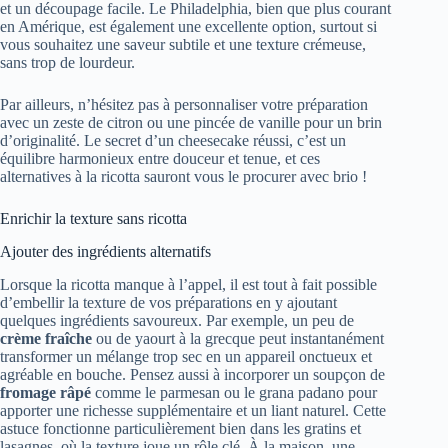
et un découpage facile. Le Philadelphia, bien que plus courant
en Amérique, est également une excellente option, surtout si
vous souhaitez une saveur subtile et une texture crémeuse,
sans trop de lourdeur.
Par ailleurs, n’hésitez pas à personnaliser votre préparation
avec un zeste de citron ou une pincée de vanille pour un brin
d’originalité. Le secret d’un cheesecake réussi, c’est un
équilibre harmonieux entre douceur et tenue, et ces
alternatives à la ricotta sauront vous le procurer avec brio !
Enrichir la texture sans ricotta
Ajouter des ingrédients alternatifs
Lorsque la ricotta manque à l’appel, il est tout à fait possible
d’embellir la texture de vos préparations en y ajoutant
quelques ingrédients savoureux. Par exemple, un peu de
crème fraîche
ou de yaourt à la grecque peut instantanément
transformer un mélange trop sec en un appareil onctueux et
agréable en bouche. Pensez aussi à incorporer un soupçon de
fromage râpé
comme le parmesan ou le grana padano pour
apporter une richesse supplémentaire et un liant naturel. Cette
astuce fonctionne particulièrement bien dans les gratins et
lasagnes, où la texture joue un rôle clé. À la maison, une