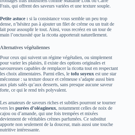
fromages frais industriels comme Madame Loïk ou Carré
Frais, qui offrent des saveurs variées et une texture souple.
Petite astuce :
si la consistance vous semble un peu trop
dense, n’hésitez pas à ajouter un filet de crème ou un trait de
lait pour assouplir le tout. Ainsi, vous recréez en un tour de
main l’onctuosité que la ricotta apporterait naturellement.
Alternatives végétaliennes
Pour ceux qui suivent un régime végétalien, ou simplement
pour varier les plaisirs, il existe des options originales et
savoureuses capables de remplacer la ricotta tout en respectant
les choix alimentaires. Parmi elles, le
tofu soyeux
est une star
méconnue : sa texture douce et crémeuse s’adapte aussi bien
aux plats salés qu’aux desserts, sans presque aucune saveur
forte, ce qui le rend très polyvalent.
Les amateurs de saveurs riches et subtiles pourront se tourner
vers les
purées d’oléagineux
, notamment celles de noix de
cajou ou d’amande, qui une fois trempées et mixées
deviennent de véritables crèmes parfumées. Ce substitut
apporte non seulement de la douceur, mais aussi une touche
nutritive intéressante.