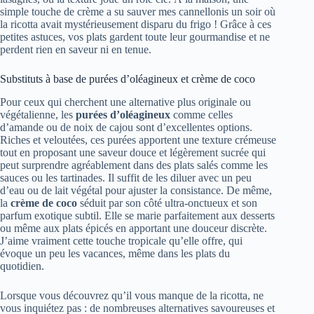
simple touche de crème a su sauver mes cannellonis un soir où
la ricotta avait mystérieusement disparu du frigo ! Grâce à ces
petites astuces, vos plats gardent toute leur gourmandise et ne
perdent rien en saveur ni en tenue.
Substituts à base de purées d’oléagineux et crème de coco
Pour ceux qui cherchent une alternative plus originale ou
végétalienne, les
purées d’oléagineux
comme celles
d’amande ou de noix de cajou sont d’excellentes options.
Riches et veloutées, ces purées apportent une texture crémeuse
tout en proposant une saveur douce et légèrement sucrée qui
peut surprendre agréablement dans des plats salés comme les
sauces ou les tartinades. Il suffit de les diluer avec un peu
d’eau ou de lait végétal pour ajuster la consistance. De même,
la
crème de coco
séduit par son côté ultra-onctueux et son
parfum exotique subtil. Elle se marie parfaitement aux desserts
ou même aux plats épicés en apportant une douceur discrète.
J’aime vraiment cette touche tropicale qu’elle offre, qui
évoque un peu les vacances, même dans les plats du
quotidien.
Lorsque vous découvrez qu’il vous manque de la ricotta, ne
vous inquiétez pas : de nombreuses alternatives savoureuses et