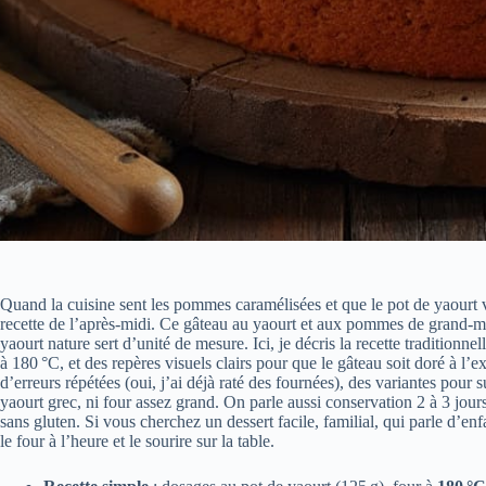
Quand la cuisine sent les pommes caramélisées et que le pot de yaourt vi
recette de l’après-midi. Ce gâteau au yaourt et aux pommes de grand-mè
yaourt nature sert d’unité de mesure. Ici, je décris la recette traditionn
à 180 °C, et des repères visuels clairs pour que le gâteau soit doré à l’e
d’erreurs répétées (oui, j’ai déjà raté des fournées), des variantes pour s
yaourt grec, ni four assez grand. On parle aussi conservation 2 à 3 jours
sans gluten. Si vous cherchez un dessert facile, familial, qui parle d’enfa
le four à l’heure et le sourire sur la table.