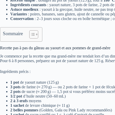
Recette simple
: dosages au pot de yaourt (125 g), four à
180 °C
Ingrédients courants
: yaourt nature, 3 pots de farine, 2 pots 
Astuce moelleux
: yaourt à la grecque, huile neutre, ne pas trop t
Variantes
: poires, bananes, sans gluten, ajout de cannelle ou pé
Conservation
: 2–3 jours sous cloche ou en boîte hermétique ; c
Sommaire
Recette pas à pas du gâteau au yaourt et aux pommes de grand-mère
Je commence par la recette que ma grand-mère me tendait lors d’un dima
Pour 6 à 8 personnes, préparez un pot de yaourt nature de 125 g. Réserv
Ingrédients précis :
1 pot
de yaourt nature (125 g)
3 pots
de farine (≈ 270 g) — ou 2 pots de farine + 1 pot de fécul
2 pots
de sucre (≈ 200 g) — 1,5 pot si vous préférez moins sucré
1/2 pot
d’huile neutre (50–60 mL)
2 à 3 œufs
moyens
1 sachet
de levure chimique (≈ 11 g)
2 belles pommes
(Golden, Gala ou Pink Lady recommandées)
1 sachet
de sucre vanillé ou 1 c. à café d’extrait de vanille