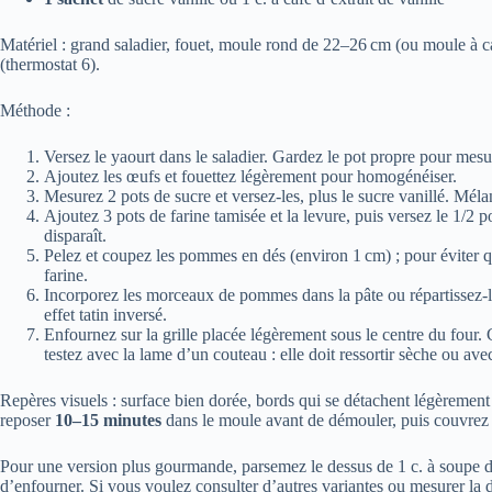
Matériel : grand saladier, fouet, moule rond de 22–26 cm (ou moule à c
(thermostat 6).
Méthode :
Versez le yaourt dans le saladier. Gardez le pot propre pour mesu
Ajoutez les œufs et fouettez légèrement pour homogénéiser.
Mesurez 2 pots de sucre et versez-les, plus le sucre vanillé. Mé
Ajoutez 3 pots de farine tamisée et la levure, puis versez le 1/2 p
disparaît.
Pelez et coupez les pommes en dés (environ 1 cm) ; pour éviter q
farine.
Incorporez les morceaux de pommes dans la pâte ou répartissez-l
effet tatin inversé.
Enfournez sur la grille placée légèrement sous le centre du four.
testez avec la lame d’un couteau : elle doit ressortir sèche ou av
Repères visuels : surface bien dorée, bords qui se détachent légèremen
reposer
10–15 minutes
dans le moule avant de démouler, puis couvrez d
Pour une version plus gourmande, parsemez le dessus de 1 c. à soupe de
d’enfourner. Si vous voulez consulter d’autres variantes ou mesurer la di