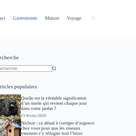
act
Gastronomie
Maison
Voyage
echerche
ucun
sultat
rticles populaires
Quelle est la véritable signification
d’un merle qui revient chaque jour
dans votre jardin ?
15 février 2026
Nichoir : ce détail à corriger d’urgence
chez vous pour que les oiseaux
viennent s’y réfugier tout l’hiver