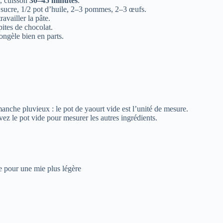
, cuisson
30–45 minutes
.
de sucre, 1/2 pot d’huile, 2–3 pommes, 2–3 œufs.
ravailler la pâte.
pites de chocolat.
ongèle bien en parts.
nche pluvieux : le pot de yaourt vide est l’unité de mesure.
ez le pot vide pour mesurer les autres ingrédients.
e pour une mie plus légère