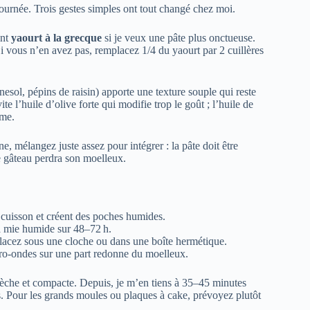
ournée. Trois gestes simples ont tout changé chez moi.
ent
yaourt à la grecque
si je veux une pâte plus onctueuse.
i vous n’en avez pas, remplacez 1/4 du yaourt par 2 cuillères
nesol, pépins de raisin) apporte une texture souple qui reste
e l’huile d’olive forte qui modifie trop le goût ; l’huile de
ôme.
ine, mélangez juste assez pour intégrer : la pâte doit être
e gâteau perdra son moelleux.
n cuisson et créent des poches humides.
a mie humide sur 48–72 h.
lacez sous une cloche ou dans une boîte hermétique.
ro‑ondes sur une part redonne du moelleux.
ie sèche et compacte. Depuis, je m’en tiens à 35–45 minutes
s. Pour les grands moules ou plaques à cake, prévoyez plutôt