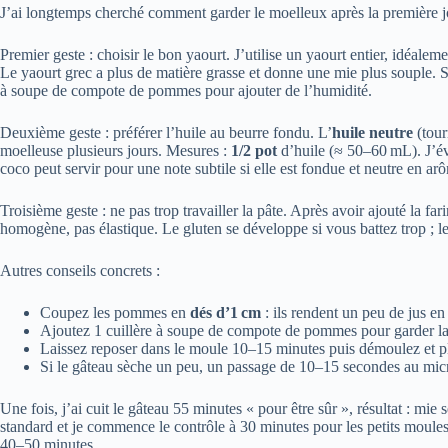
J’ai longtemps cherché comment garder le moelleux après la première j
Premier geste : choisir le bon yaourt. J’utilise un yaourt entier, idéalem
Le yaourt grec a plus de matière grasse et donne une mie plus souple. S
à soupe de compote de pommes pour ajouter de l’humidité.
Deuxième geste : préférer l’huile au beurre fondu. L’
huile neutre
(tour
moelleuse plusieurs jours. Mesures :
1/2 pot
d’huile (≈ 50–60 mL). J’évit
coco peut servir pour une note subtile si elle est fondue et neutre en ar
Troisième geste : ne pas trop travailler la pâte. Après avoir ajouté la far
homogène, pas élastique. Le gluten se développe si vous battez trop ; l
Autres conseils concrets :
Coupez les pommes en
dés d’1 cm
: ils rendent un peu de jus e
Ajoutez 1 cuillère à soupe de compote de pommes pour garder l
Laissez reposer dans le moule 10–15 minutes puis démoulez et p
Si le gâteau sèche un peu, un passage de 10–15 secondes au mic
Une fois, j’ai cuit le gâteau 55 minutes « pour être sûr », résultat : m
standard et je commence le contrôle à 30 minutes pour les petits moule
40–50 minutes.