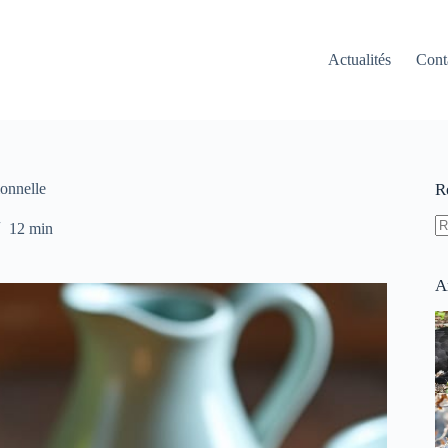
Actualités
Cont
ionnelle
R
12 min
A
ré
A