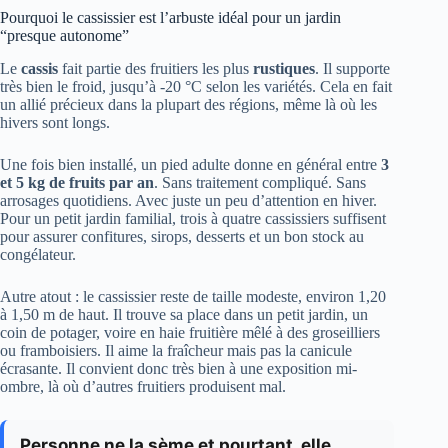
Pourquoi le cassissier est l’arbuste idéal pour un jardin
“presque autonome”
Le
cassis
fait partie des fruitiers les plus
rustiques
. Il supporte
très bien le froid, jusqu’à -20 °C selon les variétés. Cela en fait
un allié précieux dans la plupart des régions, même là où les
hivers sont longs.
Une fois bien installé, un pied adulte donne en général entre
3
et 5 kg de fruits par an
. Sans traitement compliqué. Sans
arrosages quotidiens. Avec juste un peu d’attention en hiver.
Pour un petit jardin familial, trois à quatre cassissiers suffisent
pour assurer confitures, sirops, desserts et un bon stock au
congélateur.
Autre atout : le cassissier reste de taille modeste, environ 1,20
à 1,50 m de haut. Il trouve sa place dans un petit jardin, un
coin de potager, voire en haie fruitière mêlé à des groseilliers
ou framboisiers. Il aime la fraîcheur mais pas la canicule
écrasante. Il convient donc très bien à une exposition mi-
ombre, là où d’autres fruitiers produisent mal.
Personne ne la sème et pourtant, elle