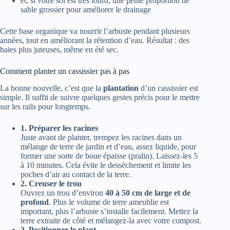
et, si votre sol est très lourd, une petite proportion de
sable grossier pour améliorer le drainage
Cette base organique va nourrir l’arbuste pendant plusieurs
années, tout en améliorant la rétention d’eau. Résultat : des
baies plus juteuses, même en été sec.
Comment planter un cassissier pas à pas
La bonne nouvelle, c’est que la
plantation
d’un cassissier est
simple. Il suffit de suivre quelques gestes précis pour le mettre
sur les rails pour longtemps.
1. Préparer les racines
Juste avant de planter, trempez les racines dans un
mélange de terre de jardin et d’eau, assez liquide, pour
former une sorte de boue épaisse (pralin). Laissez-les 5
à 10 minutes. Cela évite le dessèchement et limite les
poches d’air au contact de la terre.
2. Creuser le trou
Ouvrez un trou d’environ
40 à 50 cm de large et de
profond
. Plus le volume de terre ameublie est
important, plus l’arbuste s’installe facilement. Mettez la
terre extraite de côté et mélangez-la avec votre compost.
3. Positionner le plant