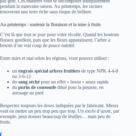
pas gelé. Ces matières vont se décomposer tranquillement
pendant la mauvaise saison. Au printemps, les racines
trouveront une terre riche sans risque de brûlure.
Au printemps : soutenir la floraison et la mise à fruits
C’est là que tout se joue pour votre récolte. Quand les boutons
floraux gonflent, puis que les fleurs apparaissent, l’arbre a
besoin d’un vrai coup de pouce nutritif.
Entre mars et mai selon les régions, vous pouvez utiliser :
un
engrais spécial arbres fruitiers
de type NPK 4-4-8
ou 3-6-12
du
sang séché
pour un effet « boost » assez rapide
du
purin de consoude
dilué pour la potasse, en
arrosage au pied
Respectez toujours les doses indiquées par le fabricant. Mieux
vaut en mettre un peu trop peu que trop. Un excès d’azote, par
exemple, peut donner beaucoup de feuilles… mais peu de
fruits.