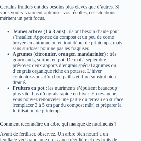
Certains fruitiers ont des besoins plus élevés que d’autres. Si
vous voulez vraiment optimiser vos récoltes, ces situations
méritent un petit focus.
Jeunes arbres (1 à 3 ans)
: ils ont besoin d’aide pour
s’installer. Apportez du compost et un peu de corne
broyée en automne ou en tout début de printemps, mais
sans surdoser pour ne pas les fragiliser.
Agrumes (citronnier, oranger, mandarinier)
: très
gourmands, surtout en pot. De mai à septembre,
prévoyez deux apports d’engrais spécial agrumes ou
d’engrais organique riche en potasse. L’hiver,
contentez-vous d’un bon paillis et d’un substrat bien
drainé.
Fruiters en pot
: les nutriments s’épuisent beaucoup
plus vite. Pas d’engrais rapide en hiver. En revanche,
vous pouvez renouveler une partie du terreau en surface
(remplacer 3 à 5 cm par du compost mûr) et préparer la
fertilisation de printemps.
Comment reconnaître un arbre qui manque de nutriments ?
Avant de fertiliser, observez. Un arbre bien nourri a un
feuillage vert franc, une croissance régulière et des fruits de