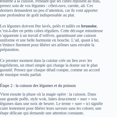
tendreté à la cuisson. Pendant que les cubes reposent au frais,
prenez soin de vos légumes : céleri-rave, carotte, ail. Ces
derniers demandent un peu d’attention, car ils vont apporter
une profondeur de goût indispensable au plat.
Les légumes doivent être lavés, pelés et taillés en
brunoise
,
c’est-à-dire en petits cubes réguliers. Cette découpe minutieuse
s’apparente à un travail d’orfèvre, garantissant une cuisson
uniforme et une belle harmonie en bouche. L’ail, quant à lui,
s’émince finement pour libérer ses arômes sans envahir la
préparation.
Ce premier moment dans la cuisine crée un lien avec les
ingrédients, un rituel simple qui change la donne sur le plan
gustatif. Pensez que chaque détail compte, comme un accord
de musique rendu parfait.
Étape 2 : la cuisson des légumes et du poisson
Vient ensuite la phase où la magie opère : la cuisson. Dans
une grande poêle, style wok, faites doucement « suer » vos
légumes dans une noix de beurre. Le terme « suer » ici signifie
cuire lentement pour libérer leurs saveurs sans les colorer, une
étape délicate qui demande une attention constante.