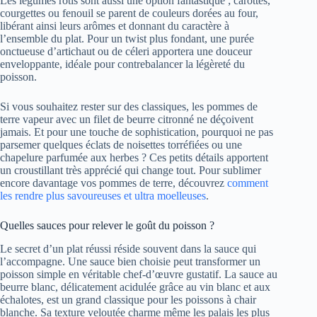
Les légumes rôtis sont aussi une option fantastique ; carottes,
courgettes ou fenouil se parent de couleurs dorées au four,
libérant ainsi leurs arômes et donnant du caractère à
l’ensemble du plat. Pour un twist plus fondant, une purée
onctueuse d’artichaut ou de céleri apportera une douceur
enveloppante, idéale pour contrebalancer la légèreté du
poisson.
Si vous souhaitez rester sur des classiques, les pommes de
terre vapeur avec un filet de beurre citronné ne déçoivent
jamais. Et pour une touche de sophistication, pourquoi ne pas
parsemer quelques éclats de noisettes torréfiées ou une
chapelure parfumée aux herbes ? Ces petits détails apportent
un croustillant très apprécié qui change tout. Pour sublimer
encore davantage vos pommes de terre, découvrez
comment
les rendre plus savoureuses et ultra moelleuses
.
Quelles sauces pour relever le goût du poisson ?
Le secret d’un plat réussi réside souvent dans la sauce qui
l’accompagne. Une sauce bien choisie peut transformer un
poisson simple en véritable chef-d’œuvre gustatif. La sauce au
beurre blanc, délicatement acidulée grâce au vin blanc et aux
échalotes, est un grand classique pour les poissons à chair
blanche. Sa texture veloutée charme même les palais les plus