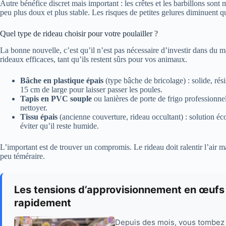
Autre bénéfice discret mais important : les crêtes et les barbillons sont m
peu plus doux et plus stable. Les risques de petites gelures diminuent qu
Quel type de rideau choisir pour votre poulailler ?
La bonne nouvelle, c’est qu’il n’est pas nécessaire d’investir dans du m
rideaux efficaces, tant qu’ils restent sûrs pour vos animaux.
Bâche en plastique épais
(type bâche de bricolage) : solide, rés
15 cm de large pour laisser passer les poules.
Tapis en PVC souple
ou lanières de porte de frigo professionnel 
nettoyer.
Tissu épais
(ancienne couverture, rideau occultant) : solution é
éviter qu’il reste humide.
L’important est de trouver un compromis. Le rideau doit ralentir l’air m
peu téméraire.
Les tensions d’approvisionnement en œufs 
rapidement
Depuis des mois, vous tombez 