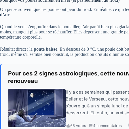
Pourquoi vos poules souffrent en hiver (et pas seulement du froid)
On pense souvent que les poules ont peur du froid. En réalité, ce qui les 
d’air
.
Quand le vent s’engouffre dans le poulailler, l’air paraît bien plus glacia
moins, mangent plus pour se réchauffer. Elles dépensent une grande par
température corporelle.
Résultat direct : la
ponte baisse
. En dessous de 0 °C, une poule doit brûl
froid, même s’il semble bien construit, la production d’œufs diminue so
Pour ces 2 signes astrologiques, cette nou
renouveau
Il y a des semaines qui passent
Bélier et le Verseau, cette no
s’ouvre qu’à un simple lundi d
desserrent. Et, enfin, un vrai s
65 votes
·
4 commentaires
·