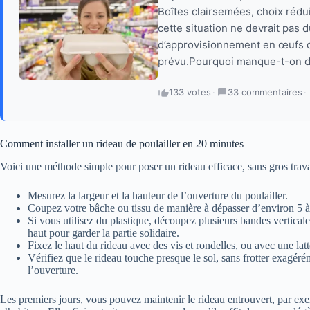
Boîtes clairsemées, choix rédui
cette situation ne devrait pas 
d’approvisionnement en œufs d
prévu.Pourquoi manque-t-on d’
133 votes
·
33 commentaires
·
Comment installer un rideau de poulailler en 20 minutes
Voici une méthode simple pour poser un rideau efficace, sans gros trav
Mesurez la largeur et la hauteur de l’ouverture du poulailler.
Coupez votre bâche ou tissu de manière à dépasser d’environ 5 à
Si vous utilisez du plastique, découpez plusieurs bandes vertical
haut pour garder la partie solidaire.
Fixez le haut du rideau avec des vis et rondelles, ou avec une lat
Vérifiez que le rideau touche presque le sol, sans frotter exagéré
l’ouverture.
Les premiers jours, vous pouvez maintenir le rideau entrouvert, par exe