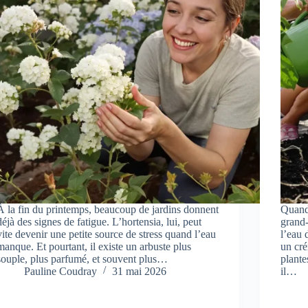
À la fin du printemps, beaucoup de jardins donnent
Quand 
déjà des signes de fatigue. L’hortensia, lui, peut
grand
vite devenir une petite source de stress quand l’eau
l’eau 
manque. Et pourtant, il existe un arbuste plus
un cré
souple, plus parfumé, et souvent plus…
plante
Pauline Coudray
31 mai 2026
il…