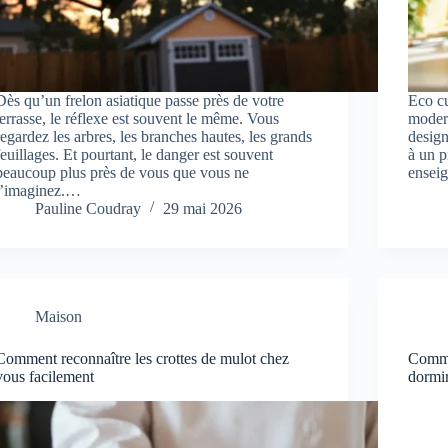
Dès qu’un frelon asiatique passe près de votre
Eco cu
terrasse, le réflexe est souvent le même. Vous
modern
regardez les arbres, les branches hautes, les grands
design
feuillages. Et pourtant, le danger est souvent
à un p
beaucoup plus près de vous que vous ne
ensei
l’imaginez.…
Pauline Coudray
29 mai 2026
Maison
Comment reconnaître les crottes de mulot chez
Comme
vous facilement
dormi