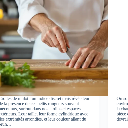
Crottes de mulot : un indice discret mais révélateur
On sou
de la présence de ces petits rongeurs souvent
enviro
méconnus, surtout dans nos jardins et espaces
la cha
extérieurs. Leur taille, leur forme cylindrique avec
pièce 
des extrémités arrondies, et leur couleur allant du
devrai
brun…