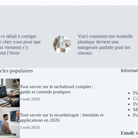
 ce détail à corriger
Voici comment une bouteille
e chez vous pour que
plastique devient une
ux viennent s’y
mangeoire parfaite pour les
out l’hiver
oiseaux
icles populaires
Informat
Tout savoir sur le tachahoud complet :
guide et conseils pratiques
Pl
Co
3 août 2026
Po
Me
Po
Tout savoir sur la tecarthérapie : bienfaits et
applications en 2026
3 août 2026
Email:
t