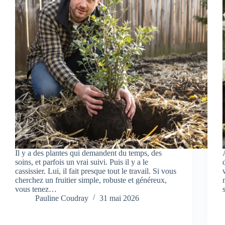
Il y a des plantes qui demandent du temps, des
soins, et parfois un vrai suivi. Puis il y a le
cassissier. Lui, il fait presque tout le travail. Si vous
cherchez un fruitier simple, robuste et généreux,
vous tenez…
Pauline Coudray
31 mai 2026