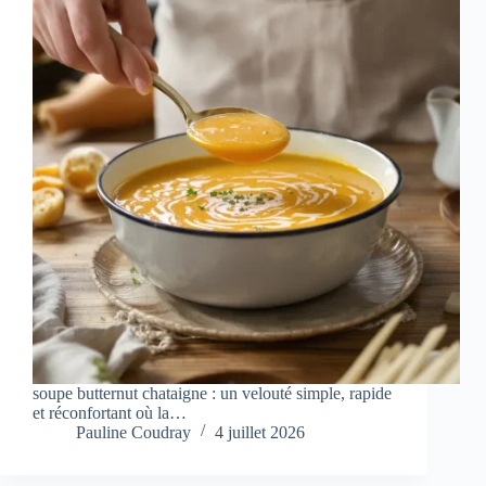
soupe butternut chataigne : un velouté simple, rapide
et réconfortant où la…
Pauline Coudray
4 juillet 2026