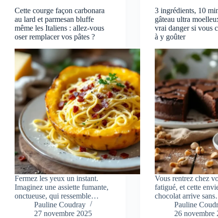
Cette courge façon carbonara
3 ingrédients, 10 min
au lard et parmesan bluffe
gâteau ultra moelleu
même les Italiens : allez-vous
vrai danger si vous
oser remplacer vos pâtes ?
à y goûter
Fermez les yeux un instant.
Vous rentrez chez v
Imaginez une assiette fumante,
fatigué, et cette envi
onctueuse, qui ressemble…
chocolat arrive san
Pauline Coudray
Pauline Coud
27 novembre 2025
26 novembre 