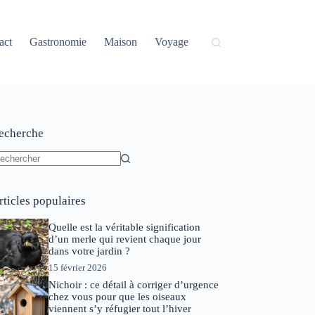
act
Gastronomie
Maison
Voyage
echerche
ucun
sultat
rticles populaires
Quelle est la véritable signification
d’un merle qui revient chaque jour
dans votre jardin ?
15 février 2026
Nichoir : ce détail à corriger d’urgence
chez vous pour que les oiseaux
viennent s’y réfugier tout l’hiver