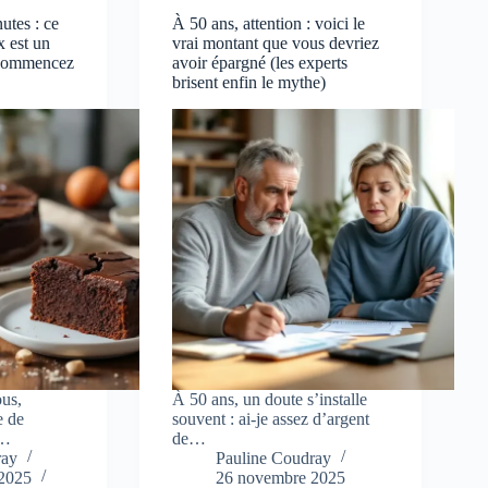
utes : ce
À 50 ans, attention : voici le
x est un
vrai montant que vous devriez
 commencez
avoir épargné (les experts
brisent enfin le mythe)
ous,
À 50 ans, un doute s’installe
e de
souvent : ai-je assez d’argent
s…
de…
ray
Pauline Coudray
2025
26 novembre 2025