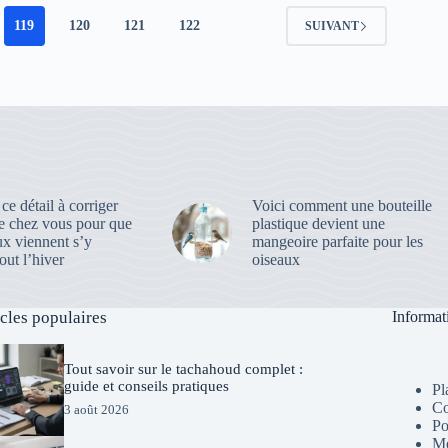
119
120
121
122
SUIVANT
 ce détail à corriger
Voici comment une bouteille
e chez vous pour que
plastique devient une
ux viennent s’y
mangeoire parfaite pour les
out l’hiver
oiseaux
icles populaires
Informat
Tout savoir sur le tachahoud complet :
guide et conseils pratiques
Pl
Co
3 août 2026
Po
Me