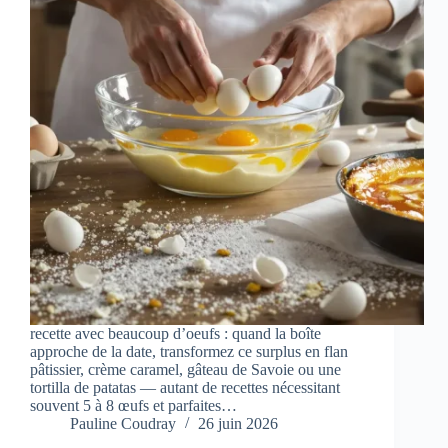
recette avec beaucoup d’oeufs : quand la boîte
approche de la date, transformez ce surplus en flan
pâtissier, crème caramel, gâteau de Savoie ou une
tortilla de patatas — autant de recettes nécessitant
souvent 5 à 8 œufs et parfaites…
Pauline Coudray
26 juin 2026